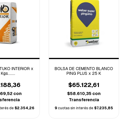
TUKO INTERIOR x
BOLSA DE CEMENTO BLANCO
Kgs........
PING PLUS x 25 K
.188,36
$65.122,61
069,52
con
$58.610,35
con
sferencia
Transferencia
nterés de
$2.354,26
9
cuotas sin interés de
$7.235,85