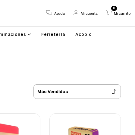
0
Ayuda
Mi cuenta
Mi carrito
minaciones
Ferretería
Acopio