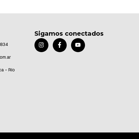
Sigamos conectados
8834
om.ar
a - Río