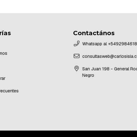
rías
Contactános
Whatsapp al +549298461
mos
consultasweb@carlosisla.c
San Juan 198 - General Roc
Negro
rar
recuentes