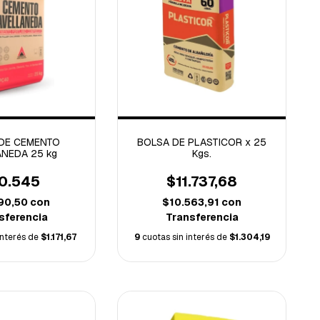
DE CEMENTO
BOLSA DE PLASTICOR x 25
NEDA 25 kg
Kgs.
0.545
$11.737,68
90,50
con
$10.563,91
con
sferencia
Transferencia
interés de
$1.171,67
9
cuotas sin interés de
$1.304,19