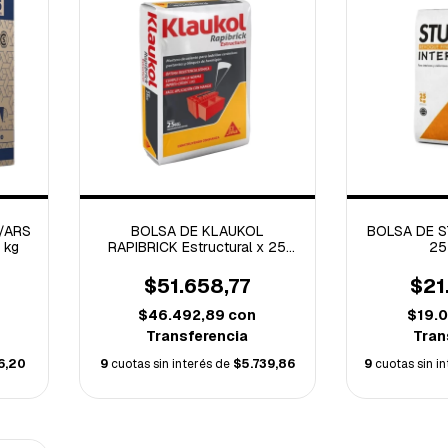
/ARS
BOLSA DE KLAUKOL
BOLSA DE S
 kg
RAPIBRICK Estructural x 25
25 
Kgs
$51.658,77
$21
$46.492,89
con
$19.
Transferencia
Tran
66,20
9
cuotas sin interés de
$5.739,86
9
cuotas sin i