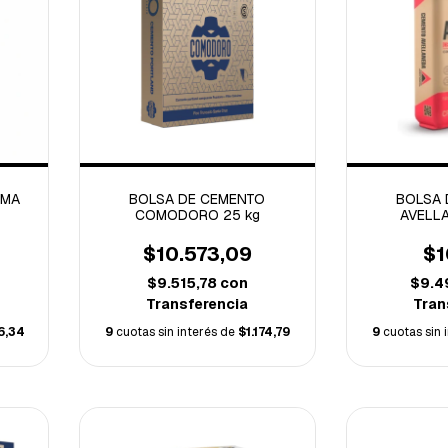
OMA
BOLSA DE CEMENTO
BOLSA 
COMODORO 25 kg
AVELLA
$10.573,09
$1
$9.515,78
con
$9.4
Transferencia
Tran
76,34
9
cuotas sin interés de
$1.174,79
9
cuotas sin 