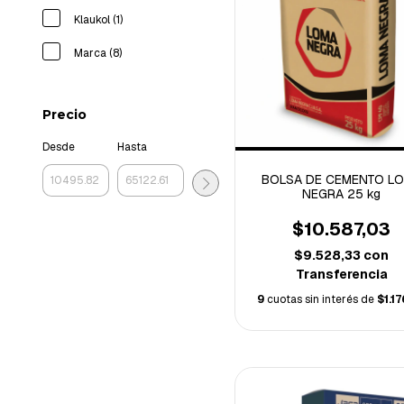
Klaukol (1)
Marca (8)
Precio
Desde
Hasta
BOLSA DE CEMENTO L
NEGRA 25 kg
$10.587,03
$9.528,33
con
Transferencia
9
cuotas sin interés de
$1.1