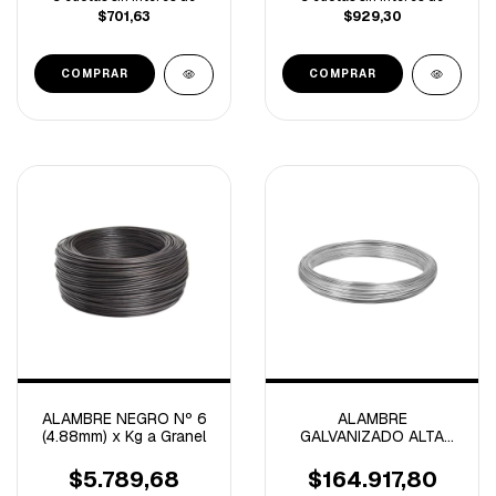
$701,63
$929,30
ALAMBRE NEGRO Nº 6
ALAMBRE
(4.88mm) x Kg a Granel
GALVANIZADO ALTA
RESISTENCIA 2.2mm
ROLLO x 1.000 Mts
$5.789,68
$164.917,80
(29.8K)