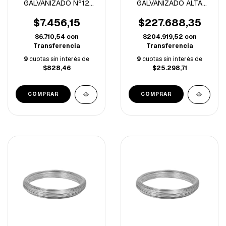
GALVANIZADO Nº12
GALVANIZADO ALTA
(2.64) x Kg a Granel
RESISTENCIA 17/15 x
ROLLO x 1000 Mts
$7.456,15
$227.688,35
(45K)
$6.710,54
con
$204.919,52
con
Transferencia
Transferencia
9
cuotas sin interés de
9
cuotas sin interés de
$828,46
$25.298,71