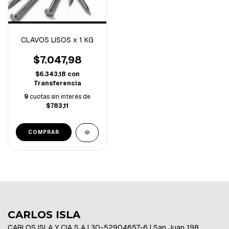
CLAVOS LISOS x 1 KG
$7.047,98
$6.343,18
con
Transferencia
9
cuotas sin interés de
$783,11
COMPRAR
CARLOS ISLA
CARLOS ISLA Y CIA S A | 30-52904657-6 | San Juan 198,