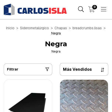
0
Inicio
>
Siderometalúrgico
>
Chapas
>
breadcrumbs.lisas
>
Negra
Negra
Negra
Filtrar