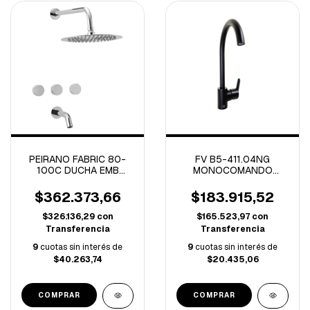
PEIRANO FABRIC 80-
FV B5-411.04NG
100C DUCHA EMB
MONOCOMANDO
C/TRANSFERENCIA
COCINA PUELO NEGRO
C/CERAMICO CROMO
$362.373,66
$183.915,52
(A)
$326.136,29
con
$165.523,97
con
Transferencia
Transferencia
9
cuotas sin interés de
9
cuotas sin interés de
$40.263,74
$20.435,06