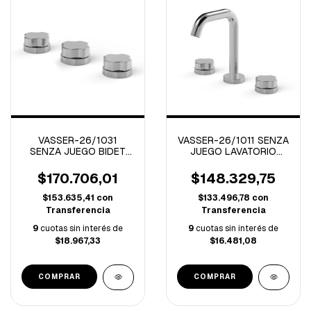
VASSER-26/1031
VASSER-26/1011 SENZA
SENZA JUEGO BIDET
JUEGO LAVATORIO
CIERRE CERAMICO
CIERRE CERAMICO
CROMO
CROMO
$170.706,01
$148.329,75
$153.635,41
con
$133.496,78
con
Transferencia
Transferencia
9
cuotas sin interés de
9
cuotas sin interés de
$18.967,33
$16.481,08