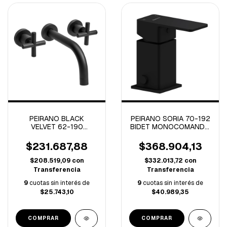
PEIRANO SORIA 70-192
PEIRANO BLACK
BIDET MONOCOMANDO
VELVET 62-190
SORIA NEGRO (B)
LAVATORIO PARED
C/CERAMICO (A)
$368.904,13
$231.687,88
$332.013,72
con
$208.519,09
con
Transferencia
Transferencia
9
cuotas sin interés de
9
cuotas sin interés de
$40.989,35
$25.743,10