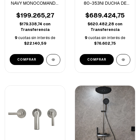
NAVY MONOCOMANDO
80-353NI DUCHA DE
COCINA -UGLE203B10-
EMBUTIR 3 FUNCIONES
(A)
$199.265,27
$689.424,75
$179.338,74
con
$620.482,28
con
Transferencia
Transferencia
9
cuotas sin interés de
9
cuotas sin interés de
$22.140,59
$76.602,75