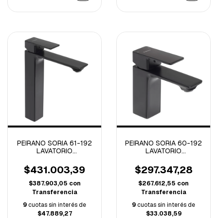
PEIRANO SORIA 61-192
PEIRANO SORIA 60-192
LAVATORIO
LAVATORIO
MONOCOMANDO ALTO
MONOCOMANDO BAJO
SORIA NEGRO (B)
SORIA NEGRO (B)
$431.003,39
$297.347,28
$387.903,05
con
$267.612,55
con
Transferencia
Transferencia
9
cuotas sin interés de
9
cuotas sin interés de
$47.889,27
$33.038,59