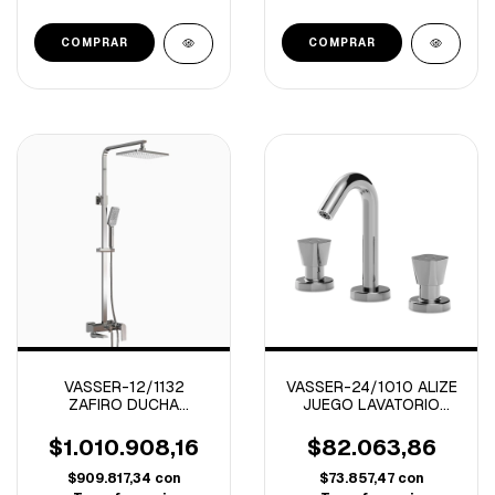
VASSER-12/1132
VASSER-24/1010 ALIZE
ZAFIRO DUCHA
JUEGO LAVATORIO
EXTERIOR CON BARRAL
CROMO
CROMO
$1.010.908,16
$82.063,86
$909.817,34
con
$73.857,47
con