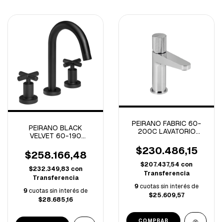
PEIRANO FABRIC 60-
PEIRANO BLACK
200C LAVATORIO
VELVET 60-190
MONOCOMANDO BAJO
LAVATORIO
FABRIC CROMO (B)
$230.486,15
C/CERAMICO BLACK
$258.166,48
VELVET (A)
$207.437,54
con
$232.349,83
con
Transferencia
Transferencia
9
cuotas sin interés de
9
cuotas sin interés de
$25.609,57
$28.685,16