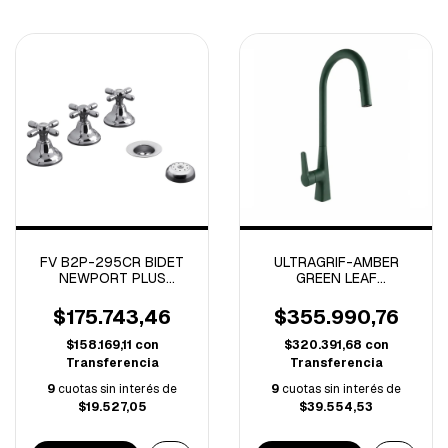
FV B2P-295CR BIDET
ULTRAGRIF-AMBER
NEWPORT PLUS
GREEN LEAF
CROMO
MONOCOMANDO
COCINA -UGLE203G11-
$175.743,46
$355.990,76
$158.169,11
con
$320.391,68
con
Transferencia
Transferencia
9
cuotas sin interés de
9
cuotas sin interés de
$19.527,05
$39.554,53