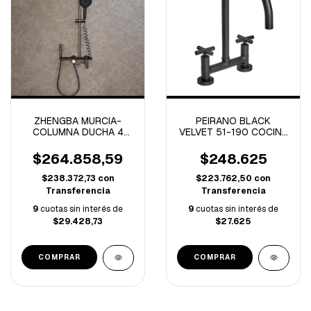
ZHENGBA MURCIA-
PEIRANO BLACK
COLUMNA DUCHA 4
VELVET 51-190 COCINA
FUNCIONES GREY-
BIMANDO C/CERAMICO
3030-
(A)
$264.858,59
$248.625
$238.372,73
con
$223.762,50
con
Transferencia
Transferencia
9
cuotas sin interés de
9
cuotas sin interés de
$29.428,73
$27.625