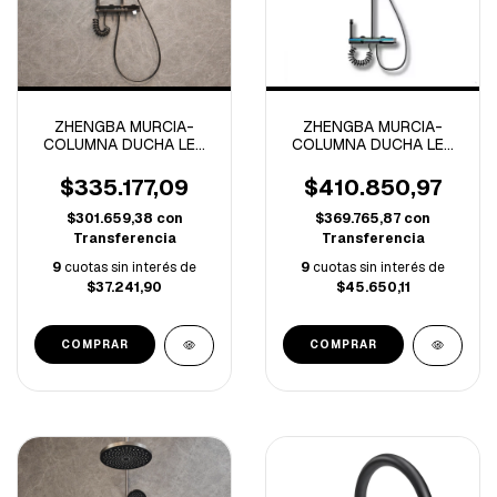
ZHENGBA MURCIA-
ZHENGBA MURCIA-
COLUMNA DUCHA LED
COLUMNA DUCHA LED
TEMPERATURA
PANTALLA DIGITAL
AJUSTABLE GREY-
GREY-4131-
$335.177,09
$410.850,97
4150B-
$301.659,38
con
$369.765,87
con
Transferencia
Transferencia
9
cuotas sin interés de
9
cuotas sin interés de
$37.241,90
$45.650,11