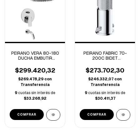
PEIRANO VERA 80-180
PEIRANO FABRIC 70-
DUCHA EMBUTIR
200C BIDET
C/TRANSFERENCIA
MONOCOMANDO
MONOCOMANDO VERA
FABRIC CROMO (B)
$299.420,32
$273.702,30
(B)
$269.478,29
con
$246.332,07
con
Transferencia
Transferencia
9
cuotas sin interés de
9
cuotas sin interés de
$33.268,92
$30.411,37