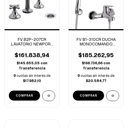
FV B2P-207CR
FV B1-310CR DUCHA
LAVATORIO NEWPORT
MONOCOMANDO
PLUS CROMO
EXTERIOR
C/TRANSFERENCIA
$161.838,94
$185.262,95
ARIZONA CROMO
$145.655,05
con
$166.736,66
con
Transferencia
Transferencia
9
cuotas sin interés de
9
cuotas sin interés de
$17.982,10
$20.584,77