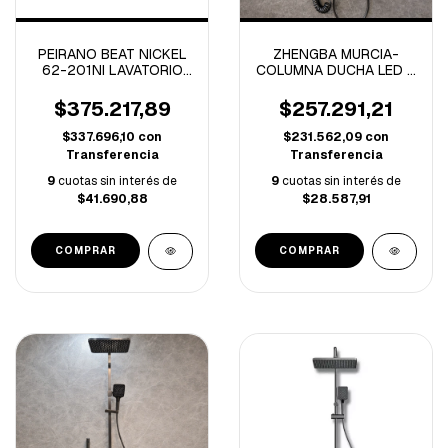
PEIRANO BEAT NICKEL
ZHENGBA MURCIA-
62-201NI LAVATORIO
COLUMNA DUCHA LED 4
DE PARED CIERRE
FUNCIONES GREY-
CERAMICO (A)
4160-
$375.217,89
$257.291,21
$337.696,10
con
$231.562,09
con
Transferencia
Transferencia
9
cuotas sin interés de
9
cuotas sin interés de
$41.690,88
$28.587,91