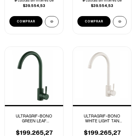
9
cuotas sin interés de
9
cuotas sin interés de
$39.554,53
$39.554,53
ULTRAGRIF-BONO
ULTRAGRIF-BONO
GREEN LEAF
WHITE LIGHT TAN
MONOCOMANDO
MONOCOMANDO
COCINA -UGLE203G10-
COCINA -
$199.265,27
$199.265,27
UGLE203W10-