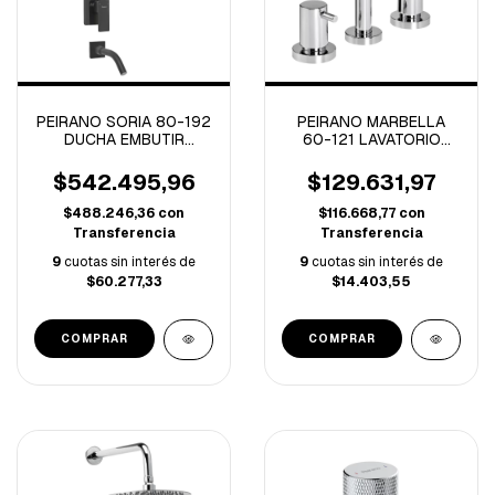
PEIRANO SORIA 80-192
PEIRANO MARBELLA
DUCHA EMBUTIR
60-121 LAVATORIO
C/TRANFERENCIA
CIERRE CERAMICO.
MONOCOMANDO
CROMO (A)
$542.495,96
$129.631,97
NEGRO (B)
$488.246,36
con
$116.668,77
con
Transferencia
Transferencia
9
cuotas sin interés de
9
cuotas sin interés de
$60.277,33
$14.403,55