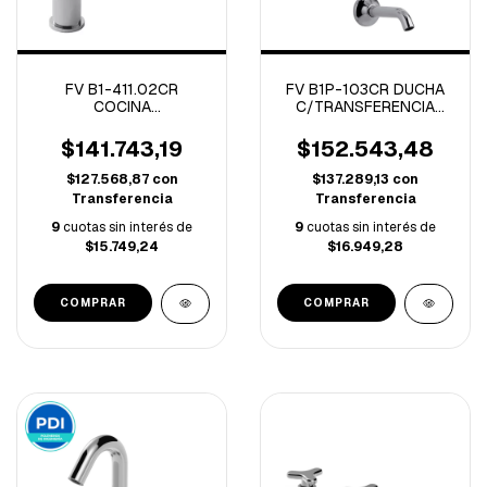
FV B1-411.02CR
FV B1P-103CR DUCHA
COCINA
C/TRANSFERENCIA
MONOCOMANDO ALTO
ARIZONA PLUS
ARIZONA CROMO
$141.743,19
$152.543,48
$127.568,87
con
$137.289,13
con
Transferencia
Transferencia
9
cuotas sin interés de
9
cuotas sin interés de
$15.749,24
$16.949,28