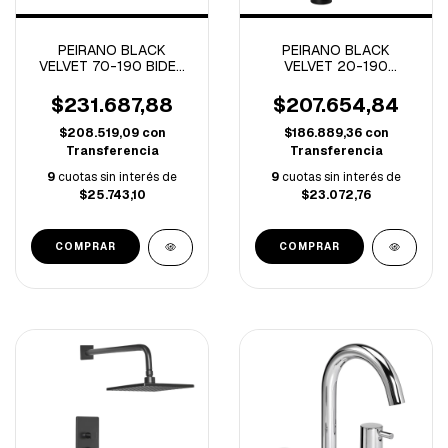
PEIRANO BLACK
PEIRANO BLACK
VELVET 70-190 BIDET
VELVET 20-190
C/CERAMICO BLACK
COCINA
VELVET (A)
MONOCOMANDO
$231.687,88
$207.654,84
MESADA NEGRO (A)
$208.519,09
con
$186.889,36
con
Transferencia
Transferencia
9
cuotas sin interés de
9
cuotas sin interés de
$25.743,10
$23.072,76