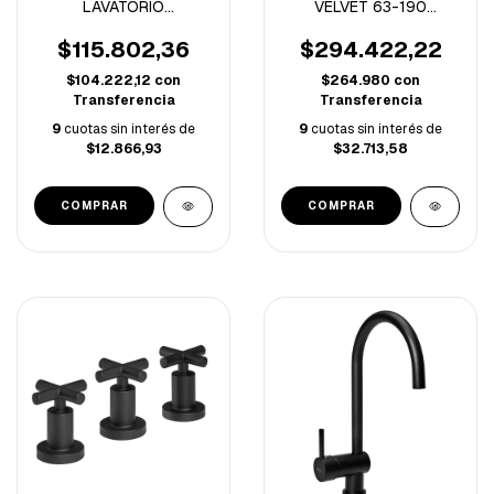
LAVATORIO
VELVET 63-190
MONOCOMANDO
LAVATORIO PARED
ARIZONA CROMO
MONOCOMANDO. (A)
$115.802,36
$294.422,22
$104.222,12
con
$264.980
con
Transferencia
Transferencia
9
cuotas sin interés de
9
cuotas sin interés de
$12.866,93
$32.713,58