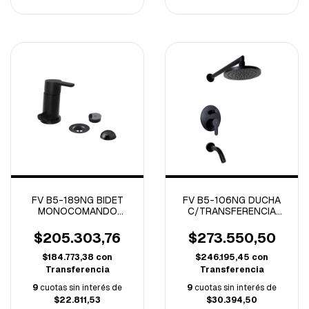
FV B5-189NG BIDET
FV B5-106NG DUCHA
MONOCOMANDO
C/TRANSFERENCIA
PUELO NEGRO
MONOCOMANDO
PUELO NEGRO
$205.303,76
$273.550,50
$184.773,38
con
$246.195,45
con
Transferencia
Transferencia
9
cuotas sin interés de
9
cuotas sin interés de
$22.811,53
$30.394,50