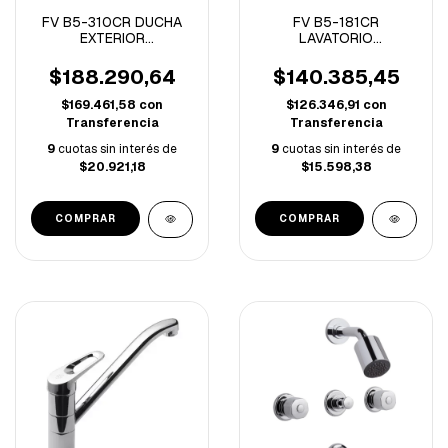
FV B5-310CR DUCHA
FV B5-181CR
EXTERIOR
LAVATORIO
MONOCOMANDO
MONOCOMANDO
PUELO
PUELO CROMO
$188.290,64
$140.385,45
$169.461,58
con
$126.346,91
con
Transferencia
Transferencia
9
cuotas sin interés de
9
cuotas sin interés de
$20.921,18
$15.598,38