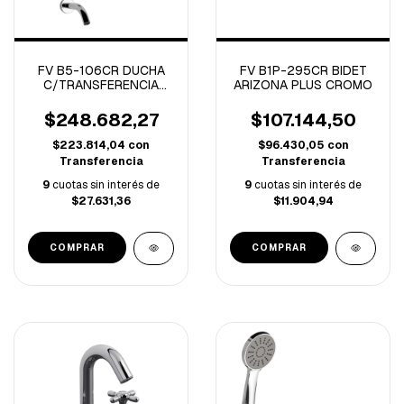
FV B5-106CR DUCHA
FV B1P-295CR BIDET
C/TRANSFERENCIA
ARIZONA PLUS CROMO
MONOCOMANDO
PUELO CROMO
$248.682,27
$107.144,50
$223.814,04
con
$96.430,05
con
Transferencia
Transferencia
9
cuotas sin interés de
9
cuotas sin interés de
$27.631,36
$11.904,94