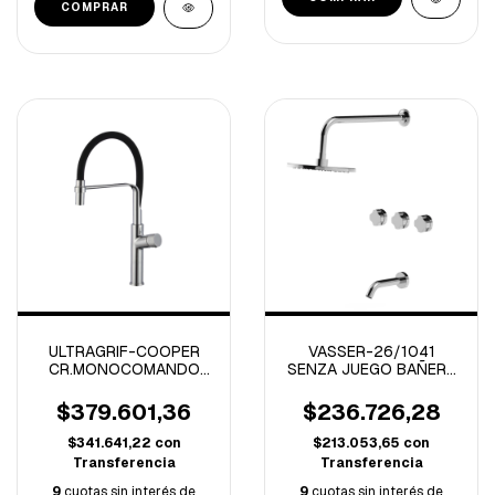
ULTRAGRIF-COOPER
VASSER-26/1041
CR.MONOCOMANDO
SENZA JUEGO BAÑERA
COCINA -UGC203C03-
C/TRANSFERENCIA
CIERRE CERAMICO
$379.601,36
$236.726,28
CROMO
$341.641,22
con
$213.053,65
con
Transferencia
Transferencia
9
cuotas sin interés de
9
cuotas sin interés de