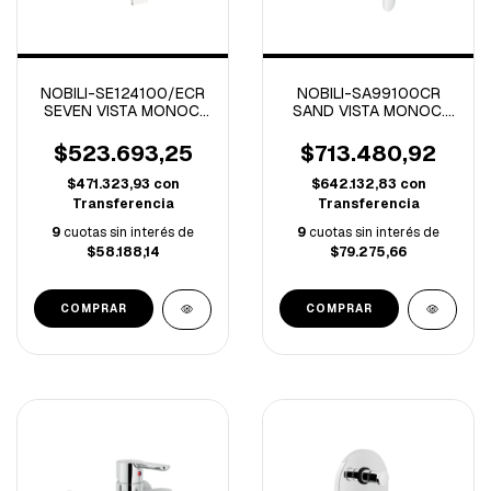
NOBILI-SE124100/ECR
NOBILI-SA99100CR
SEVEN VISTA MONOC.
SAND VISTA MONOC.
DUCHA C/TRANSF
DUCHA C/TRANSF
CROMO
CROMO
$523.693,25
$713.480,92
$471.323,93
con
$642.132,83
con
Transferencia
Transferencia
9
cuotas sin interés de
9
cuotas sin interés de
$58.188,14
$79.275,66