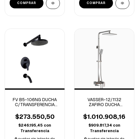
FV B5-106NG DUCHA
VASSER-12/1132
C/TRANSFERENCIA
ZAFIRO DUCHA
MONOCOMANDO
EXTERIOR CON BARRAL
PUELO NEGRO
CROMO
$273.550,50
$1.010.908,16
$246.195,45
con
$909.817,34
con
Transferencia
Transferencia
9
cuotas sin interés de
9
cuotas sin interés de