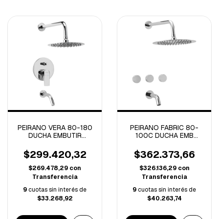
PEIRANO VERA 80-180
PEIRANO FABRIC 80-
DUCHA EMBUTIR
100C DUCHA EMB
C/TRANSFERENCIA
C/TRANSFERENCIA
MONOCOMANDO VERA
C/CERAMICO CROMO
$299.420,32
$362.373,66
(B)
(A)
$269.478,29
con
$326.136,29
con
Transferencia
Transferencia
9
cuotas sin interés de
9
cuotas sin interés de
$33.268,92
$40.263,74