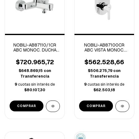
NOBILI-AB87110/1CR
NOBILI-AB87100CR
ABC MONOC. DUCHA
ABC VISTA MONOC.
C/TRANSF CROMO
DUCHA C/TRANSF
CROMO
$720.965,72
$562.528,66
$648.869,15
con
$506.275,79
con
Transferencia
Transferencia
9
cuotas sin interés de
9
cuotas sin interés de
$80.107,30
$62.503,18