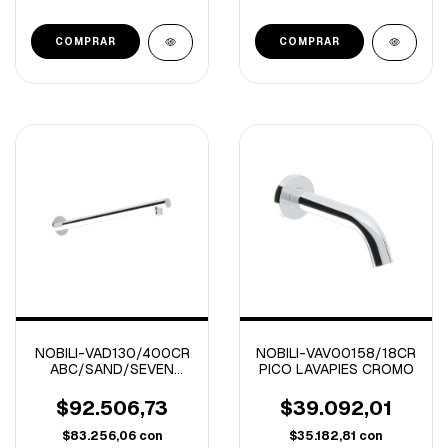
NOBILI-VAD130/400CR
NOBILI-VAV00158/18CR
ABC/SAND/SEVEN
PICO LAVAPIES CROMO
BRAZO DE DUCHA
CROMO 40 CM
$92.506,73
$39.092,01
$83.256,06
con
$35.182,81
con