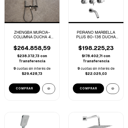
ZHENGBA MURCIA-
PEIRANO MARBELLA
COLUMNA DUCHA 4
PLUS 80-136 DUCHA
FUNCIONES GREY-
C/TRANSFERENCIA
3030-
C/CERAMICO CROMO
$264.858,59
$198.225,23
(A)
$238.372,73
con
$178.402,71
con
Transferencia
Transferencia
9
cuotas sin interés de
9
cuotas sin interés de
$29.428,73
$22.025,03