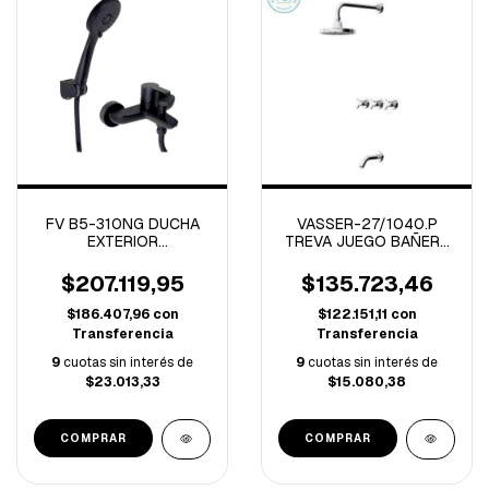
FV B5-310NG DUCHA
VASSER-27/1040.P
EXTERIOR
TREVA JUEGO BAÑERA
MONOCOMANDO
C/TRANSFERENCIA
PUELO NEGRO
CROMO PDI
$207.119,95
$135.723,46
$186.407,96
con
$122.151,11
con
Transferencia
Transferencia
9
cuotas sin interés de
9
cuotas sin interés de
$23.013,33
$15.080,38