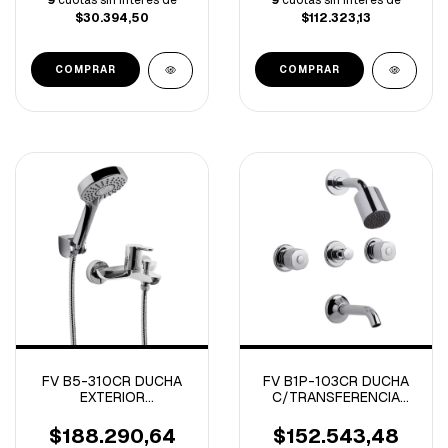
$30.394,50
$112.323,13
FV B5-310CR DUCHA
FV B1P-103CR DUCHA
EXTERIOR
C/TRANSFERENCIA
MONOCOMANDO
ARIZONA PLUS
PUELO
$188.290,64
$152.543,48