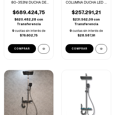
80-353NI DUCHA DE
COLUMNA DUCHA LED 4
EMBUTIR 3 FUNCIONES
FUNCIONES GREY-
(A)
4160-
$689.424,75
$257.291,21
$620.482,28
con
$231.562,09
con
Transferencia
Transferencia
9
cuotas sin interés de
9
cuotas sin interés de
$76.602,75
$28.587,91