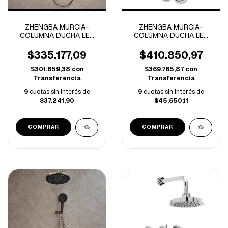
ZHENGBA MURCIA-
ZHENGBA MURCIA-
COLUMNA DUCHA LED
COLUMNA DUCHA LED
TEMPERATURA
PANTALLA DIGITAL
AJUSTABLE GREY-
GREY-4131-
$335.177,09
$410.850,97
4150B-
$301.659,38
con
$369.765,87
con
Transferencia
Transferencia
9
cuotas sin interés de
9
cuotas sin interés de
$37.241,90
$45.650,11