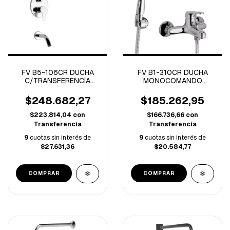
FV B5-106CR DUCHA
FV B1-310CR DUCHA
C/TRANSFERENCIA
MONOCOMANDO
MONOCOMANDO
EXTERIOR
PUELO CROMO
C/TRANSFERENCIA
$248.682,27
$185.262,95
ARIZONA CROMO
$223.814,04
con
$166.736,66
con
Transferencia
Transferencia
9
cuotas sin interés de
9
cuotas sin interés de
$27.631,36
$20.584,77