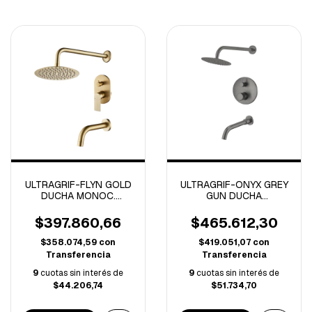
ULTRAGRIF-FLYN GOLD
ULTRAGRIF-ONYX GREY
DUCHA MONOC.
GUN DUCHA
C/TRANSF -
MONOCOMANDO
UGM1022G01-
C/TRANSFERENCIA -
$397.860,66
$465.612,30
UGL1033GG01-
$358.074,59
con
$419.051,07
con
Transferencia
Transferencia
9
cuotas sin interés de
9
cuotas sin interés de
$44.206,74
$51.734,70