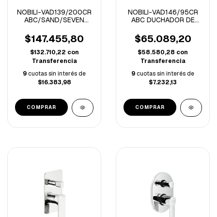
NOBILI-VAD139/200CR
NOBILI-VAD146/95CR
ABC/SAND/SEVEN
ABC DUCHADOR DE
FLOR DE DUCHA
MANO CROMO
CROMO 20 CM
$147.455,80
$65.089,20
$132.710,22
con
$58.580,28
con
Transferencia
Transferencia
9
cuotas sin interés de
9
cuotas sin interés de
$16.383,98
$7.232,13