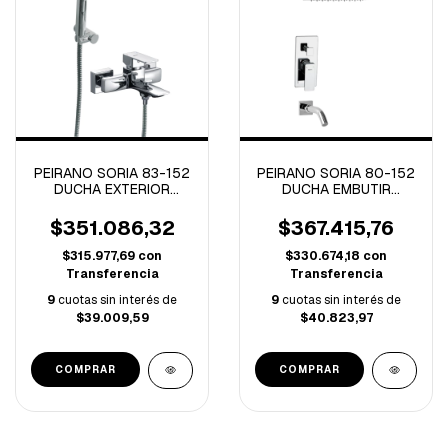
PEIRANO SORIA 83-152
PEIRANO SORIA 80-152
DUCHA EXTERIOR
DUCHA EMBUTIR
C/TRANSFERENCIA
C/TRANSFERENCIA
MONOCOMANDO SORIA
MONOCOMANDO
$351.086,32
$367.415,76
(B)
CROMO (B)
$315.977,69
con
$330.674,18
con
Transferencia
Transferencia
9
cuotas sin interés de
9
cuotas sin interés de
$39.009,59
$40.823,97