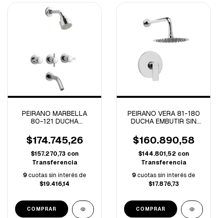
PEIRANO MARBELLA
PEIRANO VERA 81-180
80-121 DUCHA
DUCHA EMBUTIR SIN
C/TRANSFERENCIA
/TRANSFERENCIA
CIERRE CERAMICO
MONOCOMANDO VERA
$174.745,26
$160.890,58
CROMO (A)
(B)
$157.270,73
con
$144.801,52
con
Transferencia
Transferencia
9
cuotas sin interés de
9
cuotas sin interés de
$19.416,14
$17.876,73