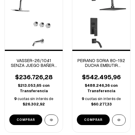
VASSER-26/1041
PEIRANO SORIA 80-192
SENZA JUEGO BAÑERA
DUCHA EMBUTIR
C/TRANSFERENCIA
C/TRANFERENCIA
CIERRE CERAMICO
MONOCOMANDO
$236.726,28
$542.495,96
CROMO
NEGRO (B)
$213.053,65
con
$488.246,36
con
Transferencia
Transferencia
9
cuotas sin interés de
9
cuotas sin interés de
$26.302,92
$60.277,33