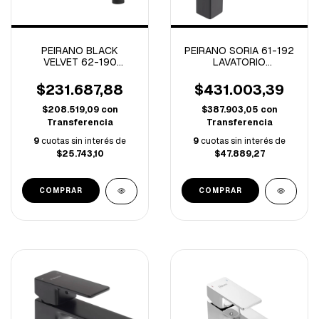
PEIRANO BLACK
PEIRANO SORIA 61-192
VELVET 62-190
LAVATORIO
LAVATORIO PARED
MONOCOMANDO ALTO
C/CERAMICO (A)
SORIA NEGRO (B)
$231.687,88
$431.003,39
$208.519,09
con
$387.903,05
con
Transferencia
Transferencia
9
cuotas sin interés de
9
cuotas sin interés de
$25.743,10
$47.889,27