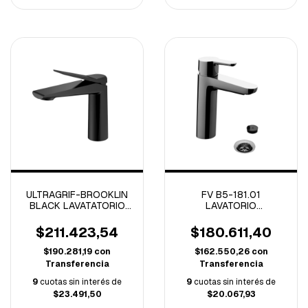
ULTRAGRIF-BROOKLIN
FV B5-181.01
BLACK LAVATATORIO
LAVATORIO
MONOCOMANDO BAJO
MONOCOMANDO
-UGA1013B02-
PUELO CROMO
$211.423,54
$180.611,40
$190.281,19
con
$162.550,26
con
Transferencia
Transferencia
9
cuotas sin interés de
9
cuotas sin interés de
$23.491,50
$20.067,93