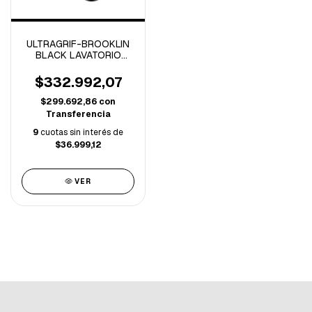
ULTRAGRIF-BROOKLIN
BLACK LAVATORIO
MONOCOMANDO ALTO
-UGA1013B03-
$332.992,07
$299.692,86
con
Transferencia
9
cuotas sin interés de
$36.999,12
VER