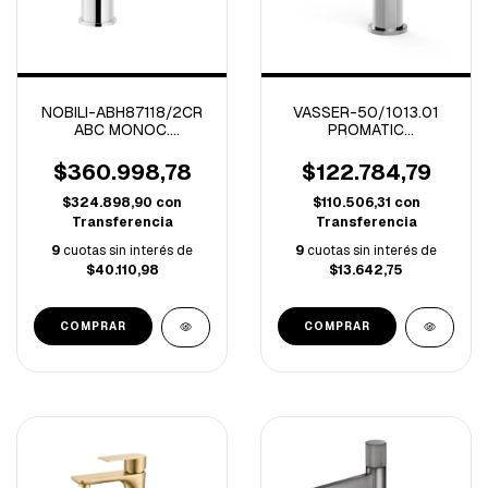
NOBILI-ABH87118/2CR
VASSER-50/1013.01
ABC MONOC.
PROMATIC
LAVATORIO CORTO
AUTOMATICA
CROMO
LAVATORIO CROMO
$360.998,78
$122.784,79
$324.898,90
con
$110.506,31
con
Transferencia
Transferencia
9
cuotas sin interés de
9
cuotas sin interés de
$40.110,98
$13.642,75