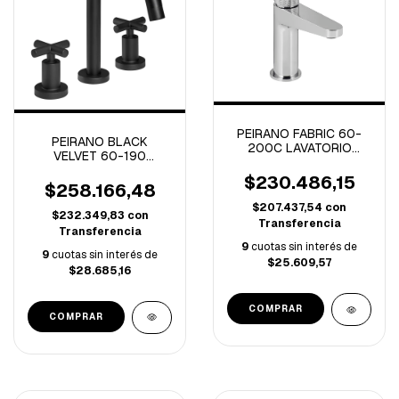
PEIRANO FABRIC 60-
PEIRANO BLACK
200C LAVATORIO
VELVET 60-190
MONOCOMANDO BAJO
LAVATORIO
FABRIC CROMO (B)
$230.486,15
C/CERAMICO BLACK
$258.166,48
VELVET (A)
$207.437,54
con
$232.349,83
con
Transferencia
Transferencia
9
cuotas sin interés de
9
cuotas sin interés de
$25.609,57
$28.685,16