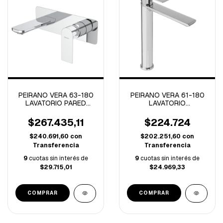
PEIRANO VERA 63-180
PEIRANO VERA 61-180
LAVATORIO PARED
LAVATORIO
MONOCOMANDO
MONOCOMANDO ALTO
CROMO (B)
VERA CROMO (B)
$267.435,11
$224.724
$240.691,60
con
$202.251,60
con
Transferencia
Transferencia
9
cuotas sin interés de
9
cuotas sin interés de
$29.715,01
$24.969,33