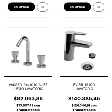
VASSER-24/1010 ALIZE
FV B5-181CR
JUEGO LAVATORIO
LAVATORIO
CROMO
MONOCOMANDO
PUELO CROMO
$82.063,86
$140.385,45
$73.857,47
con
$126.346,91
con
Transferencia
Transferencia