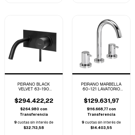
PEIRANO BLACK
PEIRANO MARBELLA
VELVET 63-190
60-121 LAVATORIO
LAVATORIO PARED
CIERRE CERAMICO.
MONOCOMANDO. (A)
CROMO (A)
$294.422,22
$129.631,97
$264.980
con
$116.668,77
con
Transferencia
Transferencia
9
cuotas sin interés de
9
cuotas sin interés de
$32.713,58
$14.403,55