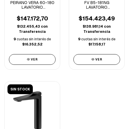
PEIRANO VERA 60-180
FV B5-181NG
LAVATORIO
LAVATORIO
MONOCOMANDO BAJO
MONOCOMANDO
VERA CROMO (B)
PUELO NEGRO
$147.172,70
$154.423,49
$132.455,43
con
$138.981,14
con
Transferencia
Transferencia
9
cuotas sin interés de
9
cuotas sin interés de
$16.352,52
$17.158,17
VER
VER
SIN STOCK