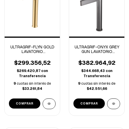
ULTRAGRIF-FLYN GOLD
ULTRAGRIF-ONYX GREY
LAVATORIO
GUN LAVATORIO
MONOCOMANDO ALTO
MONOCOMANDO ALTO
-UGM1013G02-
-UGL1013GG02-
$299.356,52
$382.964,92
$269.420,87
con
$344.668,43
con
Transferencia
Transferencia
9
cuotas sin interés de
9
cuotas sin interés de
$33.261,84
$42.551,66