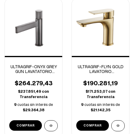
ULTRAGRIF-ONYX GREY
ULTRAGRIF-FLYN GOLD
GUN LAVATATORIO
LAVATORIO
MONOCOMANDO BAJO
MONOCOMANDO BAJO
-UGL1013GG01-
-UGM1013G01-
$264.279,43
$190.281,19
$237.851,49
con
$171.253,07
con
Transferencia
Transferencia
9
cuotas sin interés de
9
cuotas sin interés de
$29.364,38
$21.142,35