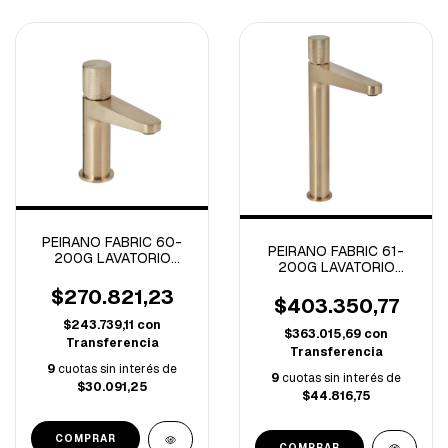
PEIRANO FABRIC 60-
PEIRANO FABRIC 61-
200G LAVATORIO
200G LAVATORIO
MONOCOMANDO BAJO
MONOCOMANDO ALTO
FABRIC GOLD (B)
$270.821,23
FABRIC GOLD (B)
$403.350,77
$243.739,11
con
$363.015,69
con
Transferencia
Transferencia
9
cuotas sin interés de
9
cuotas sin interés de
$30.091,25
$44.816,75