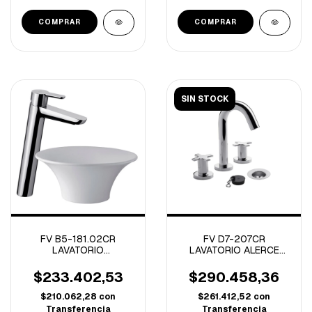
SIN STOCK
FV B5-181.02CR
FV D7-207CR
LAVATORIO
LAVATORIO ALERCE
MONOCOMANDO ALTO
CROMO
PUELO CROMO
$233.402,53
$290.458,36
$210.062,28
con
$261.412,52
con
Transferencia
Transferencia