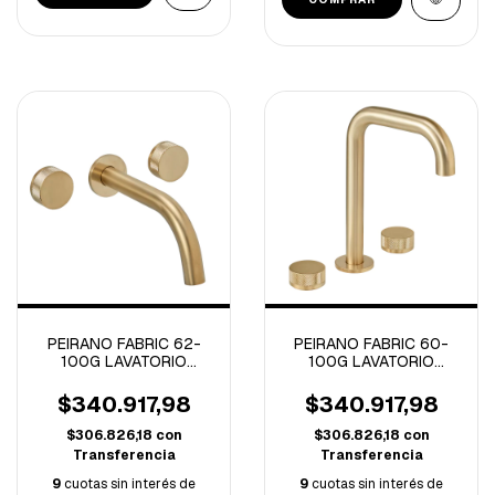
PEIRANO FABRIC 62-
PEIRANO FABRIC 60-
100G LAVATORIO
100G LAVATORIO
PARED C/CERAMICO
C/CERAMICO GOLD (A)
GOLD (A)
$340.917,98
$340.917,98
$306.826,18
con
$306.826,18
con
Transferencia
Transferencia
9
cuotas sin interés de
9
cuotas sin interés de