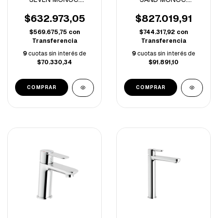
LAVATORIO CORTO
LAVATORIO ALTO
CROMO
CROMO
$632.973,05
$827.019,91
$569.675,75
con
$744.317,92
con
Transferencia
Transferencia
9
cuotas sin interés de
9
cuotas sin interés de
$70.330,34
$91.891,10