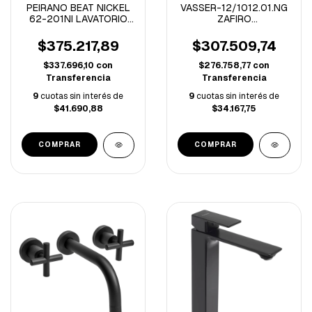
PEIRANO BEAT NICKEL
VASSER-12/1012.01.NG
62-201NI LAVATORIO
ZAFIRO
DE PARED CIERRE
MONOCOMANDO
CERAMICO (A)
P/LAVATORIO ALTO
$375.217,89
$307.509,74
NEGRO
$337.696,10
con
$276.758,77
con
Transferencia
Transferencia
9
cuotas sin interés de
9
cuotas sin interés de
$41.690,88
$34.167,75