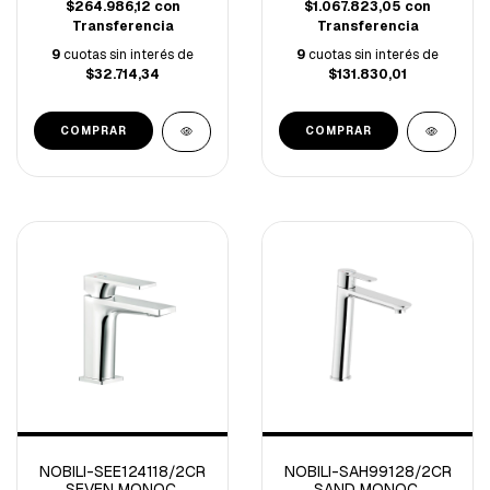
$264.986,12
con
$1.067.823,05
con
Transferencia
Transferencia
9
cuotas sin interés de
9
cuotas sin interés de
$32.714,34
$131.830,01
NOBILI-SEE124118/2CR
NOBILI-SAH99128/2CR
SEVEN MONOC.
SAND MONOC.