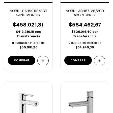
NOBILI-SAH99118/2CR
NOBILI-ABH87128/2CR
SAND MONOC.
ABC MONOC.
LAVATORIO CORTO
LAVATORIO ALTO
CROMO
CROMO
$458.021,31
$584.462,67
$412.219,18
con
$526.016,40
con
Transferencia
Transferencia
9
cuotas sin interés de
9
cuotas sin interés de
$50.891,26
$64.940,30