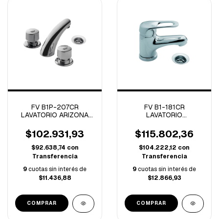
FV B1P-207CR
FV B1-181CR
LAVATORIO ARIZONA
LAVATORIO
PLUS CROMO
MONOCOMANDO
ARIZONA CROMO
$102.931,93
$115.802,36
$92.638,74
con
$104.222,12
con
Transferencia
Transferencia
9
cuotas sin interés de
9
cuotas sin interés de
$11.436,88
$12.866,93