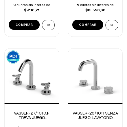
9
cuotas sin interés de
9
cuotas sin interés de
$9.118,21
$15.598,38
VASSER-27/1010.P
VASSER-26/1011 SENZA
TREVA JUEGO
JUEGO LAVATORIO
LAVATORIO CROMO PDI
CIERRE CERAMICO
CROMO