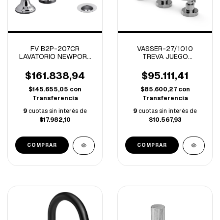
FV B2P-207CR
VASSER-27/1010
LAVATORIO NEWPORT
TREVA JUEGO
PLUS CROMO
LAVATORIO CROMO
$161.838,94
$95.111,41
$145.655,05
con
$85.600,27
con
Transferencia
Transferencia
9
cuotas sin interés de
9
cuotas sin interés de
$17.982,10
$10.567,93