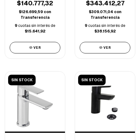
(A)
SORIA CROMO (B)
$140.777,32
$343.412,27
$126.699,59
con
$309.071,04
con
Transferencia
Transferencia
9
cuotas sin interés de
9
cuotas sin interés de
$15.641,92
$38.156,92
VER
VER
SIN STOCK
SIN STOCK