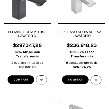
PEIRANO SORIA 60-192
PEIRANO SORIA 60-152
LAVATORIO
LAVATORIO
MONOCOMANDO BAJO
MONOCOMANDO BAJO
SORIA NEGRO (B)
SORIA CROMO (B)
$297.347,28
$236.918,23
$267.612,55
con
$213.226,41
con
Transferencia
Transferencia
9
cuotas sin interés de
9
cuotas sin interés de
$33.038,59
$26.324,25