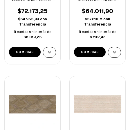
2.81 M/C-
NATURAL-2.84 M/C-
$72.173,25
$64.011,90
$64.955,93
con
$57.610,71
con
Transferencia
Transferencia
9
cuotas sin interés de
9
cuotas sin interés de
$8.019,25
$7.112,43