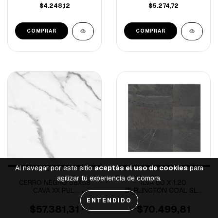
$4.248,12
$5.274,72
Al navegar por este sitio
aceptás el uso de cookies
para
agilizar tu experiencia de compra.
CERRO NEGRO 58X58
ILVA 60 X 1.20
CAVA XX PUL.
BURLINGTON COAL SLP.
RECTIFICADO-1.68M/C
1º -1.44M/C
ENTENDIDO
$57.381,31
$70.499,81