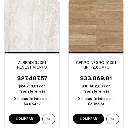
ALBERDI 34X51
CERRO NEGRO 51X51
REVESTIMIENTO
KIRI -2.60M/C
TREVISO SATINADO 1º
-2.27M/C
$27.487,57
$33.869,81
$24.738,81
con
$30.482,83
con
Transferencia
Transferencia
9
cuotas sin interés de
9
cuotas sin interés de
$3.054,17
$3.763,31