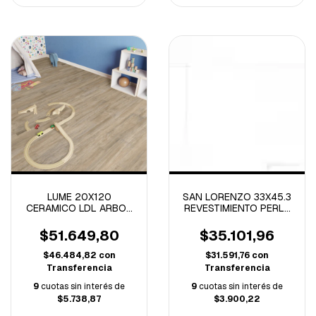
LUME 20X120
SAN LORENZO 33X45.3
CERAMICO LDL ARBOL
REVESTIMIENTO PERLA
TAUPE -2.18 M/C-
BLANCO BRILLANTE 1º
-2.24M/C
$51.649,80
$35.101,96
$46.484,82
con
$31.591,76
con
Transferencia
Transferencia
9
cuotas sin interés de
9
cuotas sin interés de
$5.738,87
$3.900,22