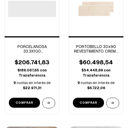
PORCELANOSA
PORTOBELLO 30x90
33.3X100
REVESTIMIENTO CREMA
REVESTIMIENTO MARMI
DI ITAL-1.07M
CHINA RECTIFICADO
$206.741,83
$60.498,54
-1.66M/C
$186.067,65
con
$54.448,69
con
Transferencia
Transferencia
9
cuotas sin interés de
9
cuotas sin interés de
$22.971,31
$6.722,06