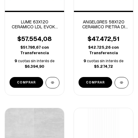
LUME 63X120
ANGELGRES 58X120
CERAMICO LDL EVOKE
CERAMICO PIETRA DI
-2.25 M/C-
SAVOIA NATURAL-2.09
M/C-
$57.554,08
$47.472,51
$51.798,67
con
$42.725,26
con
Transferencia
Transferencia
9
cuotas sin interés de
9
cuotas sin interés de
$6.394,90
$5.274,72