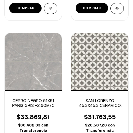
CERRO NEGRO 51X51
SAN LORENZO
PARIS GRIS -2.60M/C
45.3X45.3 CERAMICO
FLOWER WHITE
-2.255M/C
$33.869,81
$31.763,55
$30.482,83
con
$28.587,20
con
Transferencia
Transferencia