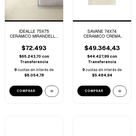
IDEALLE 75X75
SAVANE 74X74
CERAMICO MIRANDELLA
CERAMICO CREMA
RECTIFICADO -2.25
MARFIL RECTIFICADO-
M/C-
1.62 M/C-
$72.493
$49.364,43
$65.243,70
con
$44.427,99
con
Transferencia
Transferencia
9
cuotas sin interés de
9
cuotas sin interés de
$8.054,78
$5.484,94