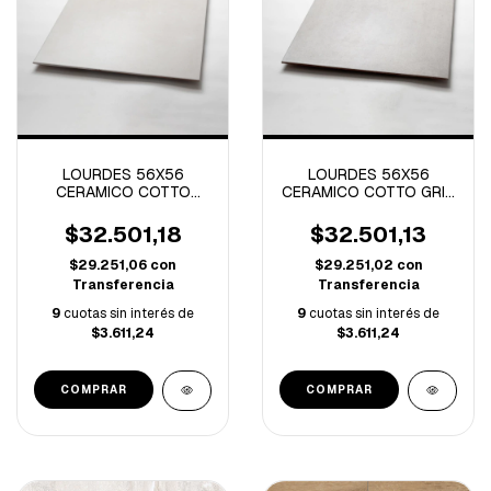
LOURDES 56X56
LOURDES 56X56
CERAMICO COTTO
CERAMICO COTTO GRIS
MARFIL -2.17M/C
-2.17M/C
$32.501,18
$32.501,13
$29.251,06
con
$29.251,02
con
Transferencia
Transferencia
9
cuotas sin interés de
9
cuotas sin interés de
$3.611,24
$3.611,24