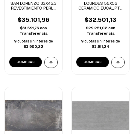
SAN LORENZO 33X45.3
LOURDES 56X56
REVESTIMIENTO PERLA
CERAMICO EUCALIPTO
BLANCO SATINADO 1º
BEIGE -2.17M/C
-2.24M/C
$35.101,96
$32.501,13
$31.591,76
con
$29.251,02
con
Transferencia
Transferencia
9
cuotas sin interés de
9
cuotas sin interés de
$3.900,22
$3.611,24