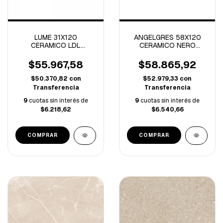
LUME 31X120
ANGELGRES 58X120
CERAMICO LDL
CERAMICO NERO
MONTREAL-2.20 M/C-
BIANCO PULIDO-2.09
M/C
$55.967,58
$58.865,92
$50.370,82
con
$52.979,33
con
Transferencia
Transferencia
9
cuotas sin interés de
9
cuotas sin interés de
$6.218,62
$6.540,66