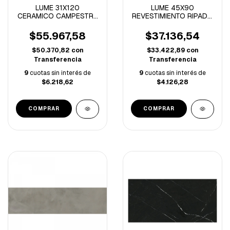
LUME 31X120
LUME 45X90
CERAMICO CAMPESTRE
REVESTIMIENTO RIPADO
RECTIFICADO-2.20
NATURAL
M/C-
RECTIFICADO-1.62
$55.967,58
$37.136,54
M/C-
$50.370,82
con
$33.422,89
con
Transferencia
Transferencia
9
cuotas sin interés de
9
cuotas sin interés de
$6.218,62
$4.126,28