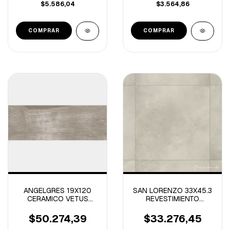
$5.586,04
$3.564,86
ANGELGRES 19X120
SAN LORENZO 33X45.3
CERAMICO VETUS
REVESTIMIENTO
BROWN NATURAL-
PORTLAND MARFIL 1º
2.28M/C-
-2.24M/C
$50.274,39
$33.276,45