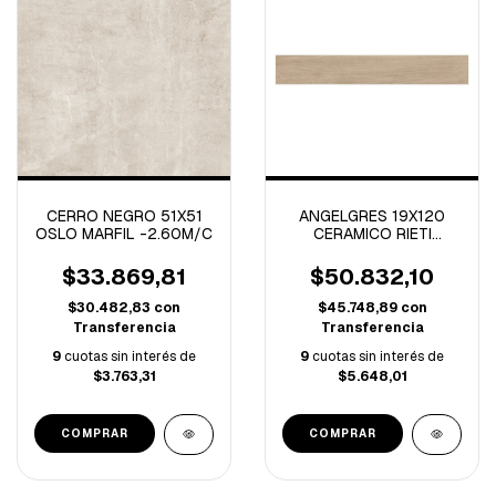
CERRO NEGRO 51X51
ANGELGRES 19X120
OSLO MARFIL -2.60M/C
CERAMICO RIETI
BROWN NATURAL-
2.28M/C
$33.869,81
$50.832,10
$30.482,83
con
$45.748,89
con
Transferencia
Transferencia
9
cuotas sin interés de
9
cuotas sin interés de
$3.763,31
$5.648,01