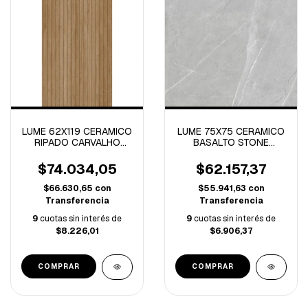
LUME 62X119 CERAMICO
LUME 75X75 CERAMICO
RIPADO CARVALHO
BASALTO STONE
-2.20 M/C-
PULIDO-2.81 M/C-
$74.034,05
$62.157,37
$66.630,65
con
$55.941,63
con
Transferencia
Transferencia
9
cuotas sin interés de
9
cuotas sin interés de
$8.226,01
$6.906,37