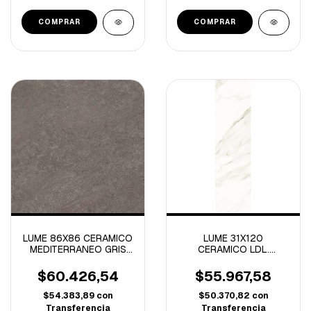
LUME 86X86 CERAMICO
LUME 31X120
MEDITERRANEO GRIS
CERAMICO LDL.
RECTIFICADO OUT-2.20
STATUARIO -2.20 M/C
M/C-
$60.426,54
$55.967,58
$54.383,89
con
$50.370,82
con
Transferencia
Transferencia