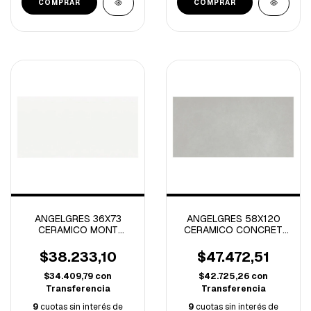
ANGELGRES 36X73
ANGELGRES 58X120
CERAMICO MONT
CERAMICO CONCRET
BLANC NATURAL-2.10
LIGHT NATURAL -2.09
M/C-
M/C
$38.233,10
$47.472,51
$34.409,79
con
$42.725,26
con
Transferencia
Transferencia
9
cuotas sin interés de
9
cuotas sin interés de