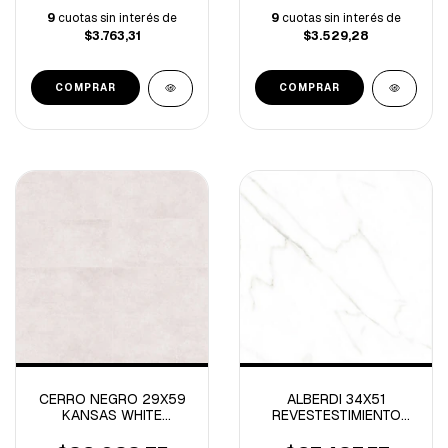
9
cuotas sin interés de
9
cuotas sin interés de
$3.763,31
$3.529,28
CERRO NEGRO 29X59
ALBERDI 34X51
KANSAS WHITE
REVESTESTIMIENTO
-2.40M/C
IBIZA BLANCO
BRILLANTE 1º-2.27M/C