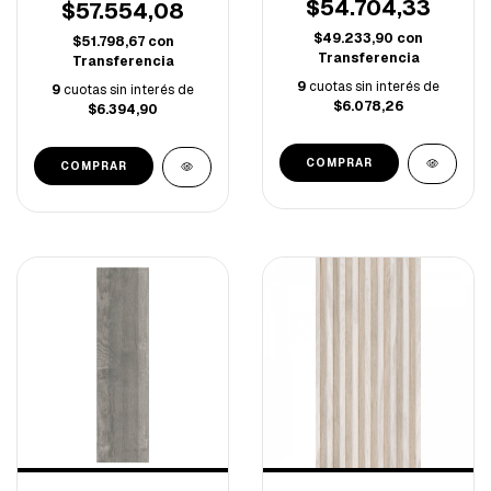
$54.704,33
M/C-
$57.554,08
$49.233,90
con
$51.798,67
con
Transferencia
Transferencia
9
cuotas sin interés de
9
cuotas sin interés de
$6.078,26
$6.394,90