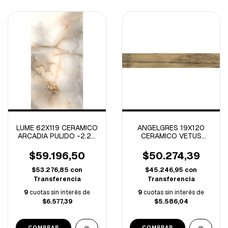
LUME 62X119 CERAMICO
ANGELGRES 19X120
ARCADIA PULIDO -2.20
CERAMICO VETUS
M/C-
NATURAL- 2.28M/C-
$59.196,50
$50.274,39
$53.276,85
con
$45.246,95
con
Transferencia
Transferencia
9
cuotas sin interés de
9
cuotas sin interés de
$6.577,39
$5.586,04