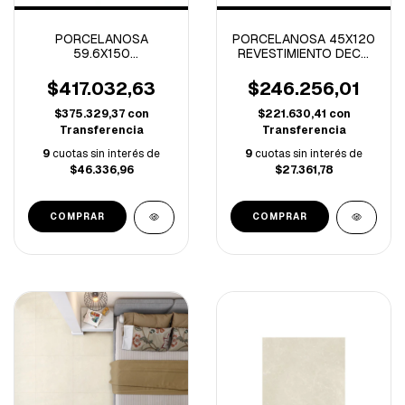
PORCELANOSA
PORCELANOSA 45X120
59.6X150
REVESTIMIENTO DECO
REVESTIMIENTO
CORAL CALIZA
DIAMOND 3D ROBLE
RECT.-1.62 M/C
$417.032,63
$246.256,01
RECTIFICADO.-2.68
M/C
$375.329,37
con
$221.630,41
con
Transferencia
Transferencia
9
cuotas sin interés de
9
cuotas sin interés de
$46.336,96
$27.361,78