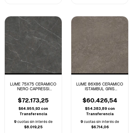
LUME 75X75 CERAMICO
LUME 86X86 CERAMICO
NERO CAPRESSI
ISTAMBUL GRIS
PULIDO-2.81 M/C-
RECTIFICADO -2.20
M/C-
$72.173,25
$60.426,54
$64.955,93
con
$54.383,89
con
Transferencia
Transferencia
9
cuotas sin interés de
9
cuotas sin interés de
$8.019,25
$6.714,06