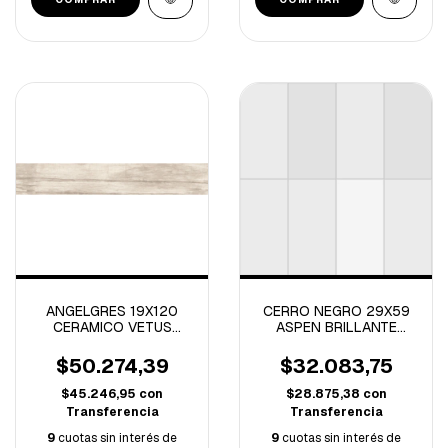
ANGELGRES 19X120
CERRO NEGRO 29X59
CERAMICO VETUS
ASPEN BRILLANTE
TAUPE NATURAL-
-2.40 M/C
2.28M/C-
$50.274,39
$32.083,75
$45.246,95
con
$28.875,38
con
Transferencia
Transferencia
9
cuotas sin interés de
9
cuotas sin interés de