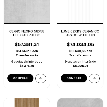
CERRO NEGRO 58X58
LUME 62X119 CERAMICO
LIFE GRIS PULIDO
RIPADO WHITE LUX
RECTIFICADO.-1.68M/C
PULIDO-2.20 M/C-
$57.381,31
$74.034,05
$51.643,18
con
$66.630,65
con
Transferencia
Transferencia
9
cuotas sin interés de
9
cuotas sin interés de
$6.375,70
$8.226,01