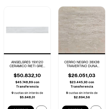
ANGELGRES 19X120
CERRO NEGRO 38X38
CERAMICO RIETI GREY
TRAVERTINO DUNA
NATURAL 2.28 M/C
-2.31 M/C
$50.832,10
$26.051,03
$45.748,89
con
$23.445,93
con
Transferencia
Transferencia
9
cuotas sin interés de
9
cuotas sin interés de
$5.648,01
$2.894,56