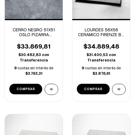
CERRO NEGRO 51X51
LOURDES 56X56
OSLO PIZARRA
CERAMICO FIRENZE BR.
-2.60M/C
-2.17M/C
$33.869,81
$34.889,48
$30.482,83
con
$31.400,53
con
Transferencia
Transferencia
9
cuotas sin interés de
9
cuotas sin interés de
$3.763,31
$3.876,61